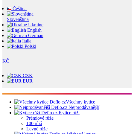
Čeština
Slovenština
Ukraine
English
German
Italia
Polski
KČ
CZK
EUR
Všechny kytice
Nejprodávanější
Kytice růží
Prémiové růže
100 růží
Levné růže