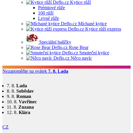
Kytice růží
Prémiové růže
100 růží
Levné růže
Míchané kytice
Kytice růží express
Speciální balíčky
Rose Bear
Smuteční kytice
Něco navíc
Nezapoměňte na svátek
7. 8.
Lada
7. 8.
Lada
8. 8.
Soběslav
9. 8.
Roman
10. 8.
Vavřinec
11. 8.
Zuzana
12. 8.
Klára
CZ