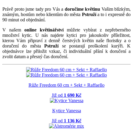
Právě proto jsme tady pro Vás a
doručíme květinu
Vašim blízkým,
známým, hostům nebo klientům do města
Pstruží
a to i expresně do
90 minut od objednání.
V našem
online květinářství
můžete vybírat z nepřeberného
množství kytic. U nás najdete kytici pro jakoukoliv příležitost,
kterou Vám připraví z denně čerstvých květin naše floristky a o
doručení do města
Pstruží
se postarají proškolení kurýři. K
objednávce lze přiložit vzkaz, či individuální přání k doručení a
zvolit datum a přesný čas doručení.
Růže Freedom 60 cm + Sekt + Raffaello
Již od
1 690 Kč
Kytice Vanessa
Již od
1 136 Kč