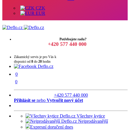
CZK
EUR
Potřebujete radu?
+420 577 440 000
Zákaznický servis je pro Vás k
dispozici od
8
do
20
hodin
0
0
+420 577 440 000
Přihlásit se
nebo
Vytvořit nový účet
Všechny kytice
Nejprodávanější
Expresní doručení dnes