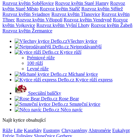
Rozvoz květin Soběšovice
Rozvoz květin Staré Hamry
Rozvoz
květin Staré Město
Rozvoz květin Staříč
Rozvoz květin Střítež
Rozvoz květin Sviadnov
Rozvoz květin Třanovice
Rozvoz květin
Třinec
Rozvoz květin Vělopolí
Rozvoz květin Vendryně
Rozvoz
květin Vojkovice
Rozvoz květin Vyšní Lhoty
Rozvoz květin Žabeň
Rozvoz květin Žermanice
Všechny kytice
Nejprodávanější
Kytice růží
Prémiové růže
100 růží
Levné růže
Míchané kytice
Kytice růží express
Speciální balíčky
Rose Bear
Smuteční kytice
Něco navíc
Najít kytice obsahující
Růže
Lilie
Karafiáty
Eustomy
Chryzantémy
Alstromérie
Eukalypt
Frézie
Tulipány
Slunečnice
Gerbery