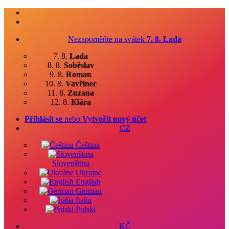
Nezapoměňte na svátek
7. 8.
Lada
7. 8.
Lada
8. 8.
Soběslav
9. 8.
Roman
10. 8.
Vavřinec
11. 8.
Zuzana
12. 8.
Klára
Přihlásit se
nebo
Vytvořit nový účet
CZ
Čeština
Slovenština
Ukraine
English
German
Italia
Polski
KČ