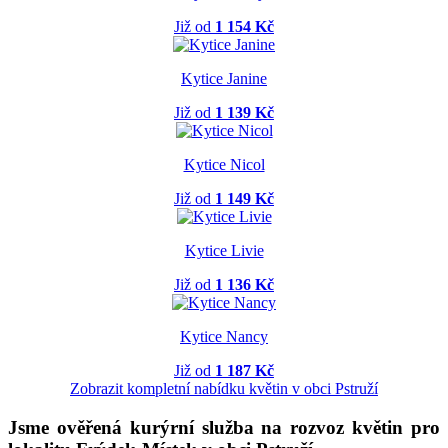
Již od
1 154 Kč
Kytice Janine
Již od
1 139 Kč
Kytice Nicol
Již od
1 149 Kč
Kytice Livie
Již od
1 136 Kč
Kytice Nancy
Již od
1 187 Kč
Zobrazit kompletní nabídku květin v obci Pstruží
Jsme ověřená kurýrní služba na rozvoz květin pro