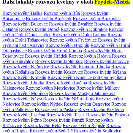
Další lokality rozvozu květiny v okolí
Frýdek-Místek
Rozvoz květin Baška
Rozvoz květin Bílá
Rozvoz květin
Bocanovice
Rozvoz květin Brušperk
Rozvoz květin Bruzovice
Rozvoz květin Bukovec
Rozvoz květin Bystřice
Rozvoz květin
Čeladná
Rozvoz květin Dobrá
Rozvoz květin Dobratice
Rozvoz
květin Dolní Domaslavice
Rozvoz květin Dolní Lomná
Rozvoz
květin Dolní Tošanovice
Rozvoz květin Fryčovice
Rozvoz květin
Frýdlant nad Ostravicí
Rozvoz květin Hnojník
Rozvoz květin Horní
Domaslavice
Rozvoz květin Horní Lomná
Rozvoz květin Horní
Tošanovice
Rozvoz květin Hrádek
Rozvoz květin Hrčava
Rozvoz
květin Hukvaldy
Rozvoz květin Jablunkov
Rozvoz květin Janovice
Rozvoz květin Kaňovice
Rozvoz květin Komorní Lhotka
Rozvoz
květin Košařiska
Rozvoz květin Kozlovice
Rozvoz květin Krásná
Rozvoz květin Krmelín
Rozvoz květin Kunčice pod Ondřejníkem
Rozvoz květin Lhotka
Rozvoz květin Lučina
Rozvoz květin
Malenovice
Rozvoz květin Metylovice
Rozvoz květin Milíkov
Rozvoz květin Morávka
Rozvoz květin Mosty u Jablunkova
Rozvoz květin Návsí
Rozvoz květin Nižní Lhoty
Rozvoz květin
Nošovice
Rozvoz květin Nýdek
Rozvoz květin Ostravice
Rozvoz
květin Palkovice
Rozvoz květin Paskov
Rozvoz květin Pazderna
Rozvoz květin Písečná
Rozvoz květin Písek
Rozvoz květin Pražmo
Rozvoz květin Pržno
Rozvoz květin Pstruží
Rozvoz květin
Raškovice
Rozvoz květin Řeka
Rozvoz květin Řepiště
Rozvoz
květin Ropice
Rozvoz květin Sedliště
Rozvoz květin Smilovice