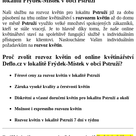
lokalitu Frýdek-Místek v obci Pstruží
Naši službu na rozvoz květin pro lokalitu
Pstruží
již za dobu
působení na trhu online květinářství s
rozvozem květin
až do domu
ve městě
Pstruží
využilo velké množství spokojených zákazníků,
kteří se stále vracejí. Je to hlavně díky tomu, že naše online
květinářství staví na spolehlivě fungující službě s individuálním
přístupem ke klientovi. Nasloucháme Vašim individuálním
požadavkům na
rozvoz květin
.
Proč zvolit rozvoz květin od online květinářství
Deflo.cz v lokalitě Frýdek-Místek v obci Pstruží?
Férové ceny za
rozvoz květin
v lokalitě Pstruží
Záruka vysoké kvality a čerstvosti
květin
Diskrétní a včasné
doručení květin
pro lokalitu Pstruží a okolí
Možnost i expresního
rozvozu květin
Rozvoz květin
v lokalitě Pstruží 7 dní v týdnu