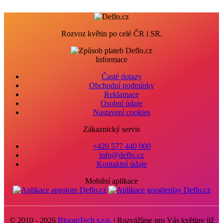
Rozvoz květin po celé ČR i SR.
Informace
Časté dotazy
Obchodní podmínky
Reklamace
Osobní údaje
Nastavení cookies
Zákaznický servis
+420 577 440 000
info@deflo.cz
Kontaktní údaje
Mobilní aplikace
© 2010 - 2026
BloomTech s.r.o.
| Rozvážíme pro Vás květiny již