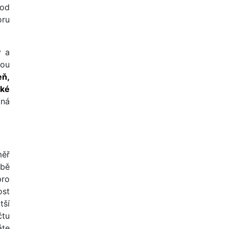
od
oru
y a
nou
eň,
zké
čná
měř
bě
pro
ost
tší
čtu
áte