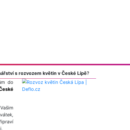
nářství s rozvozem květin v České Lípě
?
tům do
České
 Vašim
vátek,
ipraví
i.