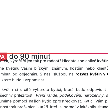
do 90 minut
PA
átek, výročí či jen tak pro radost? Hledáte spolehlivé
květi
me květinu Vašim blízkým, známým, hostům nebo klien
minut od objednání. S naší službou na
rozvoz květin v
a které budou vzpomínat.
větin si určitě vyberete kytici, která bude odpovídat
echny příležitosti.
První rande
,
poděkování
,
narozeniny
,
s
umíme pomocí našich kytic zprostředkovat. Kytici Vám př
ostarají proškolení kurýři, kteří si poradí v jakékoliv situac