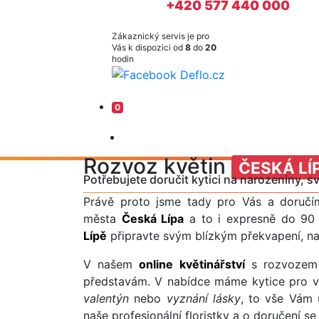
+420 577 440 000
Zákaznický servis je pro
Vás k dispozici od
8
do
20
hodin
0
Rozvoz květin
ČESKÁ LÍ
Potřebujete doručit kytici na narozeniny, sv
Právě proto jsme tady pro Vás a doručí
města
Česká Lípa
a to i expresně do 90 
Lípě
připravte svým blízkým překvapení, n
V našem
online květinářství
s rozvozem k
představám. V nabídce máme kytice pro vš
valentýn
nebo
vyznání lásky
, to vše Vám 
naše profesionální floristky a o doručení se p