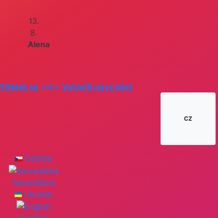
13.
8.
Alena
Přihlásit se
nebo
Vytvořit nový účet
CZ
Čeština
Slovenština
Ukraine