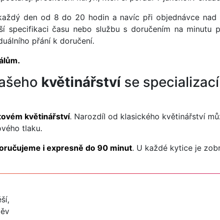
každý den od 8 do 20 hodin a navíc při objednávce nad
ližší specifikaci času nebo službu s doručením na minutu p
duálního přání k doručení.
nálům.
našeho
květinářství
se specializac
tovém květinářství
. Narozdíl od klasického květinářství m
ového tlaku.
oručujeme i expresně do 90 minut
. U každé kytice je zo
ší,
měv