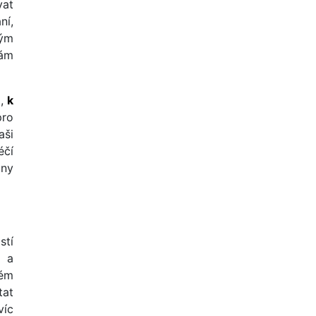
vat
ní,
kým
Vám
m
,
k
pro
aši
éčí
iny
stí
ý a
ném
tat
víc