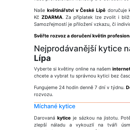
Naše
květinářství
v České Lípě
doručuje 
Kč
ZDARMA
. Za příplatek lze zvolit i b
Samozřejmostí je přiložení vzkazu, či indivi
Svěřte rozvoz a doručení květin profesio
Nejprodávanější kytice 
Lípa
Vyberte si květiny online na našem
interne
chcete a vybrat tu správnou kytici bez čas
Fungujeme 24 hodin denně 7 dní v týdnu.
D
rozvozu.
Míchané kytice
Darovaná
kytice
je sázkou na jistotu. Potě
zlepší náladu a vykouzlí na tváři ús