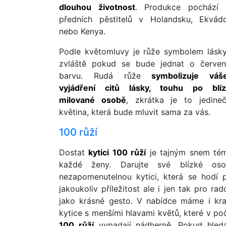
dlouhou životnost
. Produkce pochází 
předních pěstitelů v Holandsku, Ekvád
nebo Kenya.
Podle květomluvy je růže symbolem lásk
zvláště pokud se bude jednat o červe
barvu. Rudá růže
symbolizuje váš
vyjádření citů lásky, touhu po blí
milované osobě
, zkrátka je to jedine
květina, která bude mluvit sama za vás.
100 růží
Dostat
kytici 100 růží
je tajným snem té
každé ženy. Darujte své blízké oso
nezapomenutelnou kytici, která se hodí 
jakoukoliv příležitost ale i jen tak pro rad
jako krásné gesto. V nabídce máme i kra
kytice s menšími hlavami květů, které v po
100 růží
vypadají nádherně. Pokud hled