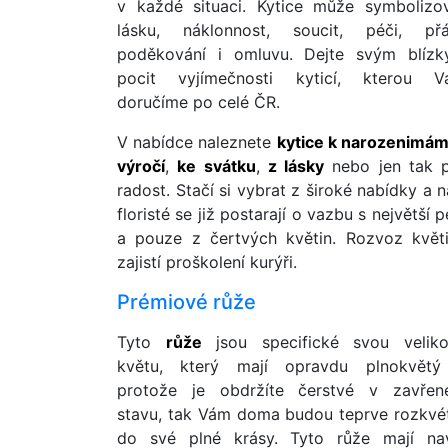
v každé situaci. Kytice může symbolizo
lásku, náklonnost, soucit, péči, přá
poděkování i omluvu. Dejte svým blíz
pocit vyjímečnosti kyticí, kterou 
doručíme po celé ČR.
V nabídce naleznete
kytice k narozenimá
výročí
,
ke svátku
,
z lásky
nebo jen tak 
radost. Stačí si vybrat z široké nabídky a n
floristé se již postarají o vazbu s největší p
a pouze z čertvých květin. Rozvoz květ
zajistí proškolení kurýři.
Prémiové růže
Tyto
růže
jsou specifické svou veliko
květu, který mají opravdu plnokvět
protože je obdržíte čerstvé v zavře
stavu, tak Vám doma budou teprve rozkvé
do své plné krásy. Tyto růže mají na