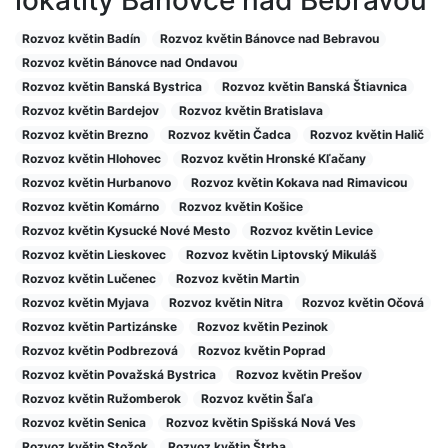
Rozvoz květin Badín
Rozvoz květin Bánovce nad Bebravou
Rozvoz květin Bánovce nad Ondavou
Rozvoz květin Banská Bystrica
Rozvoz květin Banská Štiavnica
Rozvoz květin Bardejov
Rozvoz květin Bratislava
Rozvoz květin Brezno
Rozvoz květin Čadca
Rozvoz květin Halič
Rozvoz květin Hlohovec
Rozvoz květin Hronské Kľačany
Rozvoz květin Hurbanovo
Rozvoz květin Kokava nad Rimavicou
Rozvoz květin Komárno
Rozvoz květin Košice
Rozvoz květin Kysucké Nové Mesto
Rozvoz květin Levice
Rozvoz květin Lieskovec
Rozvoz květin Liptovský Mikuláš
Rozvoz květin Lučenec
Rozvoz květin Martin
Rozvoz květin Myjava
Rozvoz květin Nitra
Rozvoz květin Očová
Rozvoz květin Partizánske
Rozvoz květin Pezinok
Rozvoz květin Podbrezová
Rozvoz květin Poprad
Rozvoz květin Považská Bystrica
Rozvoz květin Prešov
Rozvoz květin Ružomberok
Rozvoz květin Šaľa
Rozvoz květin Senica
Rozvoz květin Spišská Nová Ves
Rozvoz květin Stožok
Rozvoz květin Štrba