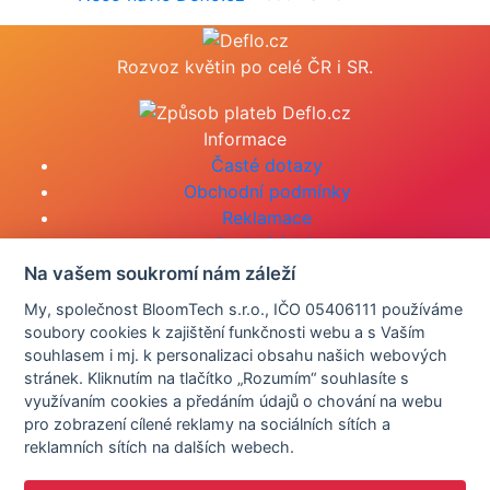
Rozvoz květin po celé ČR i SR.
Informace
Časté dotazy
Obchodní podmínky
Reklamace
Osobní údaje
Nastavení cookies
Na vašem soukromí nám záleží
My, společnost BloomTech s.r.o., IČO 05406111 používáme
Zákaznický servis
soubory cookies k zajištění funkčnosti webu a s Vaším
+420 577 440 000
souhlasem i mj. k personalizaci obsahu našich webových
info@deflo.cz
stránek. Kliknutím na tlačítko „Rozumím“ souhlasíte s
Kontaktní údaje
využívaním cookies a předáním údajů o chování na webu
pro zobrazení cílené reklamy na sociálních sítích a
Mobilní aplikace
reklamních sítích na dalších webech.