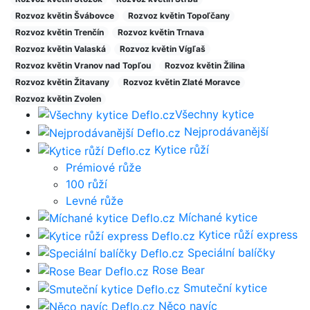
Rozvoz květin Švábovce
Rozvoz květin Topoľčany
Rozvoz květin Trenčín
Rozvoz květin Trnava
Rozvoz květin Valaská
Rozvoz květin Vígľaš
Rozvoz květin Vranov nad Topľou
Rozvoz květin Žilina
Rozvoz květin Žitavany
Rozvoz květin Zlaté Moravce
Rozvoz květin Zvolen
Všechny kytice
Nejprodávanější
Kytice růží
Prémiové růže
100 růží
Levné růže
Míchané kytice
Kytice růží express
Speciální balíčky
Rose Bear
Smuteční kytice
Něco navíc