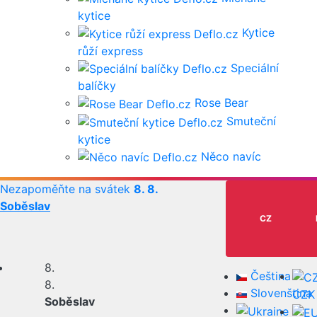
kytice
Kytice
růží express
Speciální
balíčky
Rose Bear
Smuteční
kytice
Něco navíc
Nezapoměňte na svátek
8. 8.
Soběslav
CZ
8.
Čeština
8.
Slovenština
CZK
Soběslav