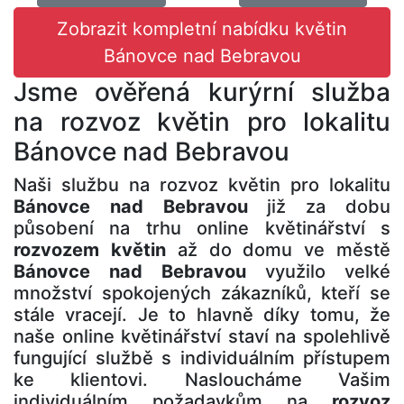
Zobrazit kompletní nabídku květin
Bánovce nad Bebravou
Jsme ověřená kurýrní služba
na rozvoz květin pro lokalitu
Bánovce nad Bebravou
Naši službu na rozvoz květin pro lokalitu
Bánovce nad Bebravou
již za dobu
působení na trhu online květinářství s
rozvozem květin
až do domu ve městě
Bánovce nad Bebravou
využilo velké
množství spokojených zákazníků, kteří se
stále vracejí. Je to hlavně díky tomu, že
naše online květinářství staví na spolehlivě
fungující službě s individuálním přístupem
ke klientovi. Nasloucháme Vašim
individuálním požadavkům na
rozvoz