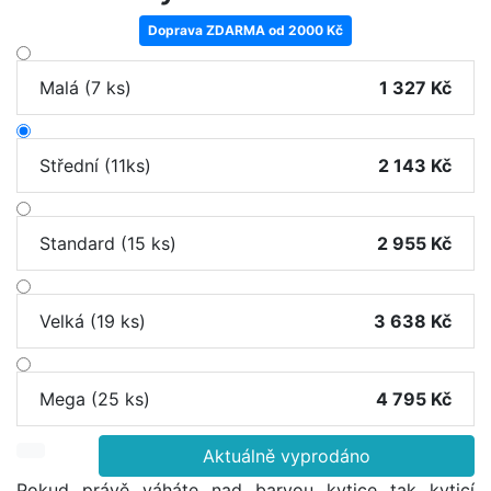
Doprava ZDARMA od 2000 Kč
Malá (7 ks)
1 327 Kč
Střední (11ks)
2 143 Kč
Standard (15 ks)
2 955 Kč
Velká (19 ks)
3 638 Kč
Mega (25 ks)
4 795 Kč
Aktuálně vyprodáno
Pokud právě váháte nad barvou kytice tak kyticí