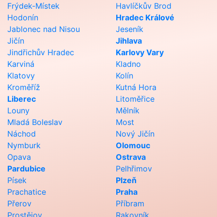
Frýdek-Místek
Havlíčkův Brod
Hodonín
Hradec Králové
Jablonec nad Nisou
Jeseník
Jičín
Jihlava
Jindřichův Hradec
Karlovy Vary
Karviná
Kladno
Klatovy
Kolín
Kroměříž
Kutná Hora
Liberec
Litoměřice
Louny
Mělník
Mladá Boleslav
Most
Náchod
Nový Jičín
Nymburk
Olomouc
Opava
Ostrava
Pardubice
Pelhřimov
Písek
Plzeň
Prachatice
Praha
Přerov
Příbram
Prostějov
Rakovník