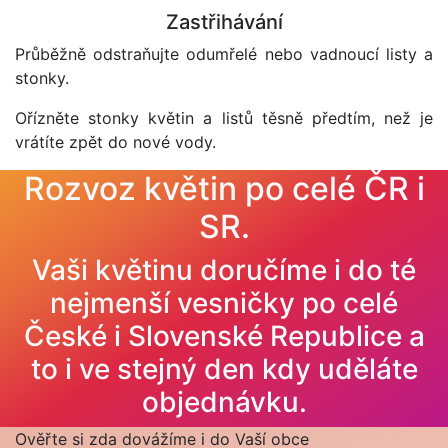
Zastřihávání
Průběžně odstraňujte odumřelé nebo vadnoucí listy a
stonky.
Ořízněte stonky květin a listů těsně předtím, než je
vrátíte zpět do nové vody.
Rozvoz květin po celé ČR i
SR.
Vaši květinu doručíme i do té
nejmenší vesničky po celé
České i Slovenské Republice a
to i ve stejný den kdy uděláte
objednávku.
Ověřte si zda dovážíme i do Vaší obce