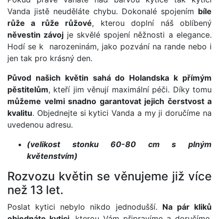
Vanda jistě neuděláte chybu. Dokonalé spojením
bíle
růže a růže růžové
, kterou doplní náš oblíbený
něvestin závoj
je skvělé spojení něžnosti a elegance.
Hodí se k narozeninám, jako pozvání na rande nebo i
jen tak pro krásný den.
Původ našich květin sahá do Holandska k přímým
pěstitelům
, kteří jim věnují maximální péči. Díky tomu
můžeme velmi snadno garantovat jejich čerstvost a
kvalitu
. Objednejte si kytici Vanda a my ji doručíme na
uvedenou adresu.
(velikost stonku 60-80 cm s plným
květenstvím)
Rozvozu květin se věnujeme již více
než 13 let.
Poslat kytici nebylo nikdo jednodušší.
Na pár kliků
objednáte kytici
, kterou Vám připravíme a doručíme.