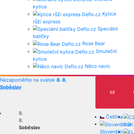
kytice
Kytice
růží express
Speciální
balíčky
Rose Bear
Smuteční
kytice
Něco navíc
Nezapoměňte na svátek
8. 8.
Soběslav
CZ
8.
Čeština
8.
CZK
Soběslav
Slovenština