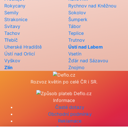
Rokycany
Rychnov nad Kněžnou
Semily
Sokolov
Strakonice
Šumperk
Svitavy
Tábor
Tachov
Teplice
Třebíč
Trutnov
Uherské Hradiště
Ústí nad Labem
Ústí nad Orlicí
Vsetín
Vyškov
Žďár nad Sázavou
Zlín
Znojmo
Rozvoz květin po celé ČR i SR.
Informace
Časté dotazy
Obchodní podmínky
Reklamace
Osobní údaje