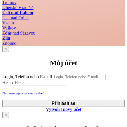
Trutnov
Uherské Hradiště
Ústí nad Labem
Ústí nad Orlicí
Vsetín
Vyškov
Žďár nad Sázavou
Zlín
Znojmo
×
Můj účet
Login, Telefon nebo E-mail
Heslo
Nepamatujete si své heslo?
Přihlásit se
Vytvořit nový účet
×