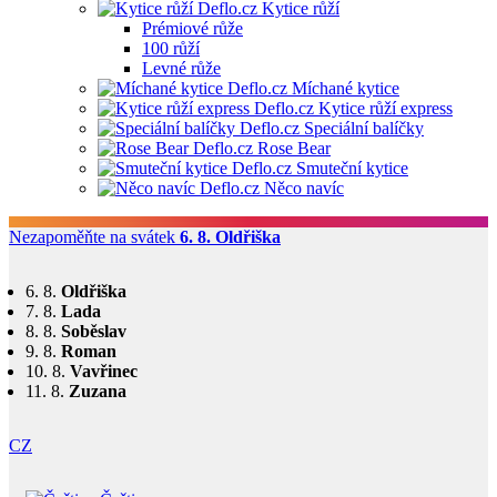
Kytice růží
Prémiové růže
100 růží
Levné růže
Míchané kytice
Kytice růží express
Speciální balíčky
Rose Bear
Smuteční kytice
Něco navíc
Nezapoměňte na svátek
6. 8.
Oldřiška
6. 8.
Oldřiška
7. 8.
Lada
8. 8.
Soběslav
9. 8.
Roman
10. 8.
Vavřinec
11. 8.
Zuzana
CZ