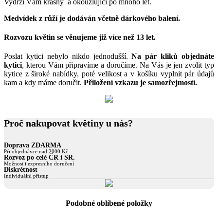
Vydrží Vám krásný a okouzlující po mnoho let.
Medvídek z růží je dodáván včetně dárkového balení.
Rozvozu květin se věnujeme již více než 13 let.
Poslat kytici nebylo nikdo jednodušší.
Na pár kliků objednáte
kytici
, kterou Vám připravíme a doručíme. Na Vás je jen zvolit typ
kytice z široké nabídky, poté velikost a v košíku vyplnit pár údajů
kam a kdy máme doručit.
Přiložení vzkazu je samozřejmostí.
Proč nakupovat květiny u nás?
Doprava ZDARMA
Při objednávce nad 2000 Kč
Rozvoz po celé ČR i SR.
Možnost i expresního doručení
Diskrétnost
Individuální přístup
Podobné oblíbené položky