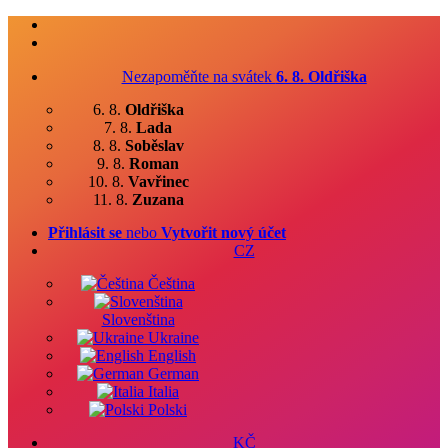
Nezapoměňte na svátek
6. 8.
Oldřiška
6. 8.
Oldřiška
7. 8.
Lada
8. 8.
Soběslav
9. 8.
Roman
10. 8.
Vavřinec
11. 8.
Zuzana
Přihlásit se
nebo
Vytvořit nový účet
CZ
Čeština
Slovenština
Ukraine
English
German
Italia
Polski
KČ