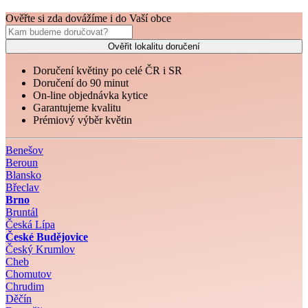
Ověřte si zda dovážíme i do Vaší obce
Ověřit lokalitu doručení
Doručení květiny po celé ČR i SR
Doručení do 90 minut
On-line objednávka kytice
Garantujeme kvalitu
Prémiový výběr květin
Benešov
Beroun
Blansko
Břeclav
Brno
Bruntál
Česká Lípa
České Budějovice
Český Krumlov
Cheb
Chomutov
Chrudim
Děčín