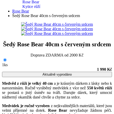
Rose Bear
Kytice růží
Rose Bear
Šedý Rose Bear 40cm s červeným srdcem
Šedý Rose Bear 40cm s červeným srdcem
Doprava ZDARMA od 2000 Kč
1ks
1 990 Kč
Aktuálně vyprodáno
Medvěd z růží je velký 40 cm
a je krásným dárkem z lásky nebo k
narozeninám. Ručně vyráběný medvídek z více než
550 květů růží
se postará o jistý úsměv na tváři. Darujte dárek, který umocní
nádherný okamžik dané chvíle a chytne za srdce.
Medvídek je ručně vyroben
z nejkvalitnějších materiálů, které jsou
velmi příjemné na dotek.
Rose Bear
nevyžaduje žádnou péči.