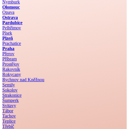
Nymburk
Olomouc
Opava
Ostrava
Pardubice
Pelhřimov
Písek
Plzeň
Prachatice
Praha
Přerov
Příbram
Prostějov
Rakovník
Rokycany
Rychnov nad Kněžnou
Semily
Sokolov
Strakonice
Šumperk
Svitavy
Tábor
Tachov
Teplice
Třebíč