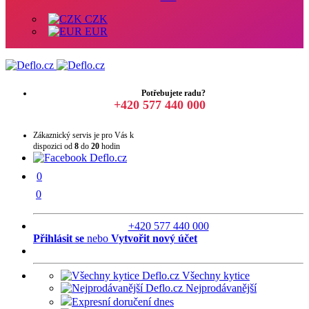
CZK
EUR
Potřebujete radu?
+420 577 440 000
Zákaznický servis je pro Vás k
dispozici od
8
do
20
hodin
0
0
+420 577 440 000
Přihlásit se
nebo
Vytvořit nový účet
Všechny kytice
Nejprodávanější
Expresní doručení dnes