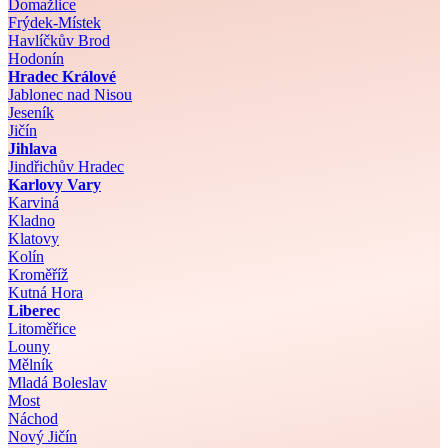
Domažlice
Frýdek-Místek
Havlíčkův Brod
Hodonín
Hradec Králové
Jablonec nad Nisou
Jeseník
Jičín
Jihlava
Jindřichův Hradec
Karlovy Vary
Karviná
Kladno
Klatovy
Kolín
Kroměříž
Kutná Hora
Liberec
Litoměřice
Louny
Mělník
Mladá Boleslav
Most
Náchod
Nový Jičín